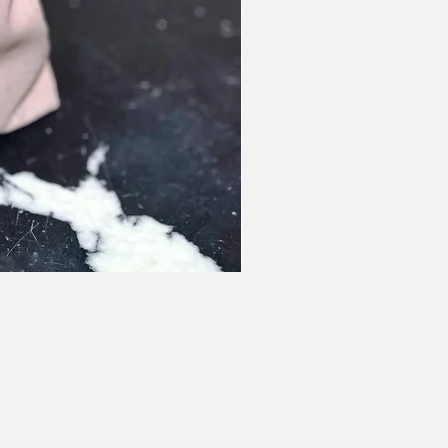
copy of Murtal wool bag
Rupture de stock